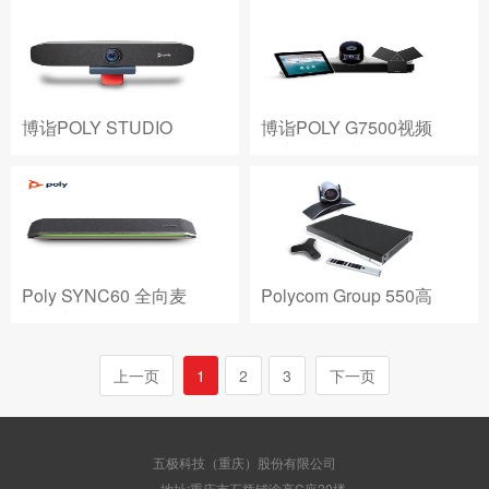
博诣POLY STUDIO
博诣POLY G7500视频
P15视频会
会议终端套装
Poly SYNC60 全向麦
Polycom Group 550高
克风支持U
清视
上一页
1
2
3
下一页
五极科技（重庆）股份有限公司
地址:重庆市石桥铺渝高C座20楼