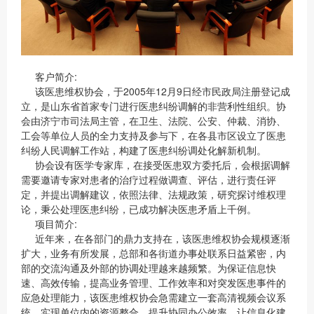
客户简介:
该医患维权协会，于2005年12月9日经市民政局注册登记成
立，是山东省首家专门进行医患纠纷调解的非营利性组织。协
会由济宁市司法局主管，在卫生、法院、公安、仲裁、消协、
工会等单位人员的全力支持及参与下，在各县市区设立了医患
纠纷人民调解工作站，构建了医患纠纷调处化解新机制。
协会设有医学专家库，在接受医患双方委托后，会根据调解
需要邀请专家对患者的治疗过程做调查、评估，进行责任评
定，并提出调解建议，依照法律、法规政策，研究探讨维权理
论，秉公处理医患纠纷，已成功解决医患矛盾上千例。
项目简介:
近年来，在各部门的鼎力支持在，该医患维权协会规模逐渐
扩大，业务有所发展，总部和各街道办事处联系日益紧密，内
部的交流沟通及外部的协调处理越来越频繁。为保证信息快
速、高效传输，提高业务管理、工作效率和对突发医患事件的
应急处理能力，该医患维权协会急需建立一套高清视频会议系
统，实现单位内的资源整合，提升协同办公效率，让信息化建