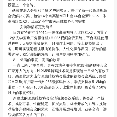
设更上一个台阶。
劲浪在深入分析和了解客户需求后，提供了新一代高清视频
会议解决方案，包含14个点高清MCU1台+4台全新H.265一体
高清终端X3，以满足济宁市医患维权协会的需求:
1、 安装和部署更为简单
该方案特别推荐的4台一体化高清视频会议终端X3，内置了
12倍光学变焦广角摄像机+H.265视频会议系统，平台搭建使用
过程中，无需外接摄像机，只需连上网络、接上视频输出设
备，即可实现远程视讯沟通协作。人性化操作界面、简单的部
署过程，稳定流畅的效果，让用户使用得更加省心。
2、 标清的带宽，高清的效果
一直以来，“更合理、更有效地利用带宽资源”都是视频会议
厂家努力的方向，H.265编解码技术就是实现这一目标的有效手
段。劲浪此次为该市医患维权协会搭建的视频会议系统，终端
和MCU均采用新一代H.265编解码技术，系统支持在512kb的
带宽下即可召开1080P高清会议，比业界其他厂商节省了50%
以上的带宽资源。
新建成的医患维权协会高清视频会议系统，将会是一个技
术、成熟可靠、性能稳定、扩展灵活、标准开放的系统，技能
满足客户视频会议的需求，还能开展远程培训、业务交流、远
程调解等各方面的工作。